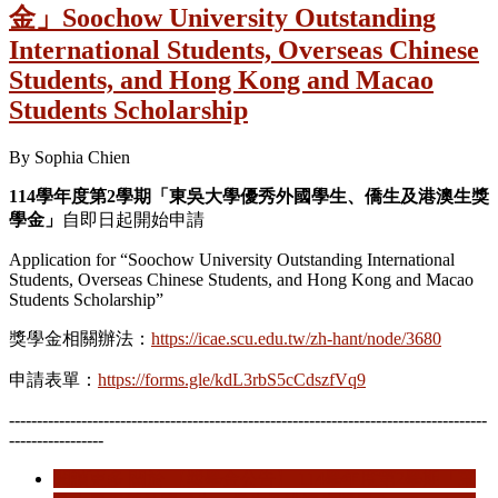
金」Soochow University Outstanding
International Students, Overseas Chinese
Students, and Hong Kong and Macao
Students Scholarship
By
Sophia Chien
114
學年度第2
學期「東吳大學優秀外國學生、僑生及港澳生獎
學金」
自即日起開始申請
Application for “Soochow University Outstanding International
Students, Overseas Chinese Students, and Hong Kong and Macao
Students Scholarship”
獎學金相關辦法：
https://icae.scu.edu.tw/zh-hant/node/3680
申請表單：
https://forms.gle/kdL3rbS5cCdszfVq9
--------------------------------------------------------------------------------------
-----------------
閱讀更多
關於 【獎學金公告】 114學年度第2學期「東