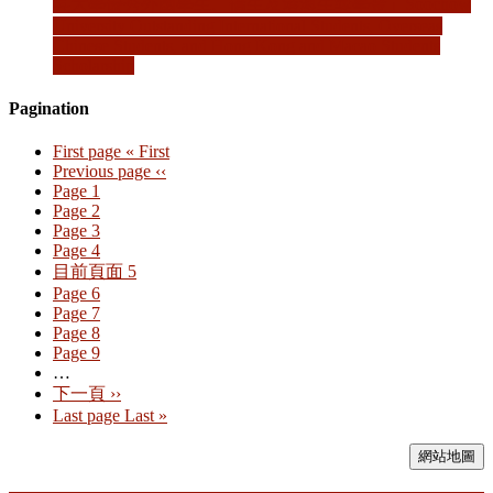
吳大學優秀外國學生、僑生及港澳生獎學金」Soochow
University Outstanding International Students, Overseas
Chinese Students, and Hong Kong and Macao Students
Scholarship
Pagination
First page
« First
Previous page
‹‹
Page
1
Page
2
Page
3
Page
4
目前頁面
5
Page
6
Page
7
Page
8
Page
9
…
下一頁
››
Last page
Last »
網站地圖