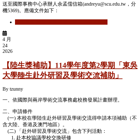
送至國際事務中心承辦人余孟儒信箱(andreyu@scu.edu.tw，分
機5369)。應備文件如下：
閱讀更多
關於 韓國釜慶大學2026暑期課程
4 月
24
2026
【陸⽣獎補助】114學年度第2學期「東吳
⼤學陸⽣赴外研習及學術交流補助」
By
tzunny
一、依國際與兩岸學術交流事務處校務發展計畫辦理。
二、申請條件
(一) 本校在學陸生赴外研習及學術交流得申請本項補助（不
含大陸、香港及澳門地區）。
(二) 「赴外研習及學術交流」包含下列活動：
1. 赴本校協議學校交換研修