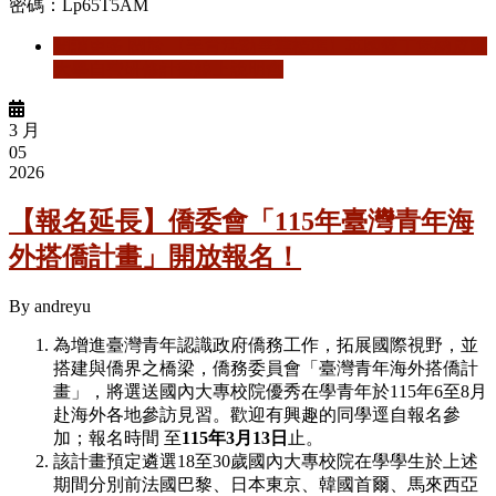
密碼：Lp65T5AM
閱讀更多
關於 【美育活動畢業標準】英國愛丁堡納皮爾
大學自費研修計畫線上說明會
3 月
05
2026
【報名延長】僑委會「115年臺灣青年海
外搭僑計畫」開放報名！
By
andreyu
為增進臺灣青年認識政府僑務工作，拓展國際視野，並
搭建與僑界之橋梁，僑務委員會「臺灣青年海外搭僑計
畫」，將選送國內大專校院優秀在學青年於115年6至8月
赴海外各地參訪見習。歡迎有興趣的同學逕自報名參
加；報名時間 至
115年3月13日
止。
該計畫預定遴選18至30歲國內大專校院在學學生於上述
期間分別前法國巴黎、日本東京、韓國首爾、馬來西亞