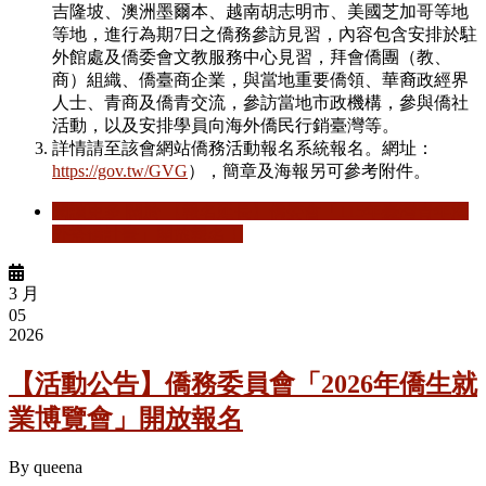
吉隆坡、澳洲墨爾本、越南胡志明市、美國芝加哥等地
等地，進行為期7日之僑務參訪見習，內容包含安排於駐
外館處及僑委會文教服務中心見習，拜會僑團（教、
商）組織、僑臺商企業，與當地重要僑領、華裔政經界
人士、青商及僑青交流，參訪當地市政機構，參與僑社
活動，以及安排學員向海外僑民行銷臺灣等。
詳情請至該會網站僑務活動報名系統報名。網址：
https://gov.tw/GVG
），簡章及海報另可參考附件。
閱讀更多
關於 【報名延長】僑委會「115年臺灣青年海
外搭僑計畫」開放報名！
3 月
05
2026
【活動公告】僑務委員會「2026年僑生就
業博覽會」開放報名
By
queena