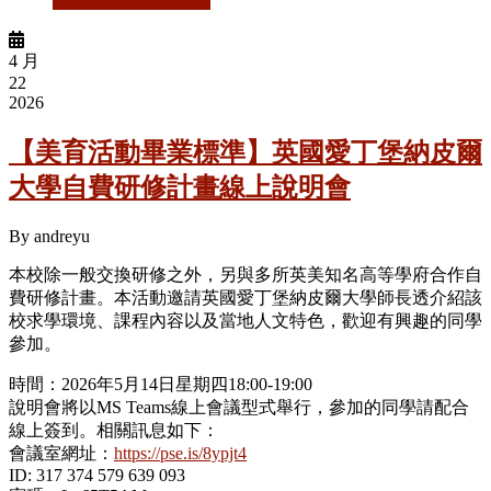
業生留臺評點制講座
4 月
22
2026
【美育活動畢業標準】英國愛丁堡納皮爾
大學自費研修計畫線上說明會
By
andreyu
本校除一般交換研修之外，另與多所英美知名高等學府合作自
費研修計畫。本活動邀請英國愛丁堡納皮爾大學師長透介紹該
校求學環境、課程內容以及當地人文特色，歡迎有興趣的同學
參加。
時間：2026年5月14日星期四18:00-19:00
說明會將以MS Teams線上會議型式舉行，參加的同學請配合
線上簽到。相關訊息如下：
會議室網址：
https://pse.is/8ypjt4
ID: 317 374 579 639 093