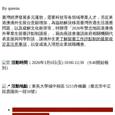
By
queena
臺灣經濟發展多元蓬勃，需要科技等各領域專業人才，另近來
港澳僑外生留台意願增加，為協助解決移居臺灣所遇生活適應
問題，以及緩解文化衝突等，特辦理「2026年雙北地區港澳僑
外畢業生留臺評點制講座」，藉由座談會邀請政府相關機關代
表直接與同學對談，讓僑外生更
了解留臺工作評點制的最新規
定及注意事項
，以促成進入理想企業就職機會。
活動時間：
2026年3月6日(五) 10:00-12:30 （9:40開始報
到）
活動地點：
東吳大學城中校區 5211作楠廳（臺北市中正
區貴陽街一段56號）
閱讀更多
關於 【活動公告】2026年雙北地區港澳僑外畢