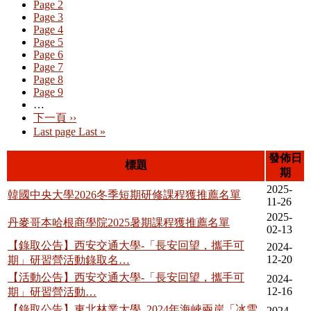
Page
2
Page
3
Page
4
Page
5
Page
6
Page
7
Page
8
Page
9
…
下一頁
››
Last page
Last »
發佈日
標題
期
2025-
韓國中央大學2026冬季短期研修課程獲推薦名單
11-26
2025-
丹麥哥本哈根商學院2025暑期課程獲推薦名單
02-13
【錄取公告】西安交通大學-「長安回望，攜手可
2024-
12-20
期」研習營活動錄取名…
【活動公告】西安交通大學-「長安回望，攜手可
2024-
12-16
期」研習營活動…
【錄取公告】東北林業大學_2024年海峽兩岸「冰雪
2024-