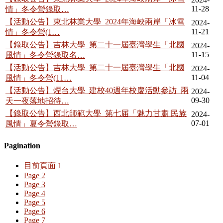
11-28
情」冬令營錄取…
【活動公告】東北林業大學_2024年海峽兩岸「冰雪
2024-
11-21
情」冬令營(1…
【錄取公告】吉林大學_第二十一屆臺灣學生「北國
2024-
11-15
風情」冬令營錄取名…
【活動公告】吉林大學_第二十一屆臺灣學生「北國
2024-
11-04
風情」冬令營(11…
【活動公告】煙台大學_建校40週年校慶活動參訪_兩
2024-
09-30
天一夜落地招待…
【錄取公告】西北師範大學_第七届「魅力甘肅 民族
2024-
07-01
風情」夏令營錄取…
Pagination
目前頁面
1
Page
2
Page
3
Page
4
Page
5
Page
6
Page
7