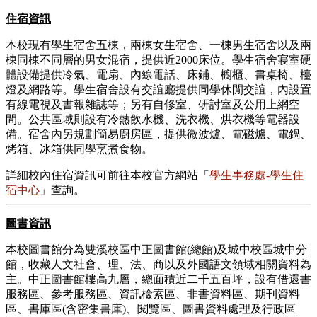
住宿資訊
本校現有學生宿舍五棟，兩棟女生宿舍、一棟男生宿舍以及兩
棟同棟不同層的男女混宿，提供近2000床位。學生宿舍寢室硬
體設備提供冷氣、電扇、內線電話、床鋪、櫥櫃、書桌椅、檯
燈及網路等。學生宿舍設有交誼廳提供同學休閒交誼，內設置
有線電視及書報雜誌等；另有自修室、研討室及公用上網空
間。公共區域則設有冷熱飲水機、洗衣機、烘衣機等電器設
備。宿舍內另規劃簡易廚房區，提供微波爐、電磁爐、電鍋、
烤箱、冰箱供同學烹煮食物。
詳細校內住宿資訊可前往本校官方網站「
學生事務處-學生住
宿中心
」查詢。
圖書資訊
本校圖書館分為雙溪校區中正圖書館(總館)及城中校區城中分
館，收藏人文社會、理、法、商以及外國語文領域相關資料為
主。中正圖書館樓高九層，總面積近二千五百坪，設有借還書
服務區、參考服務區、資訊檢索區、非書資料區、期刊資料
區、書庫區(含密集書庫)、閱覽區、圖書資料處理及行政區