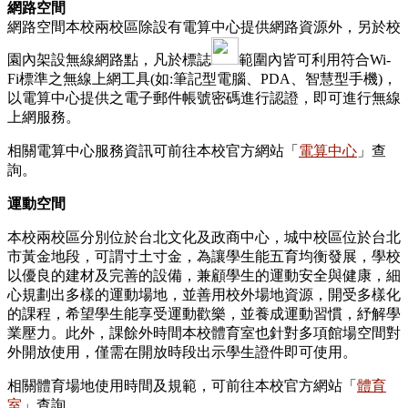
網路空間
網路空間本校兩校區除設有電算中心提供網路資源外，另於校
園內架設無線網路點，凡於標誌
範圍內皆可利用符合Wi-
Fi標準之無線上網工具(如:筆記型電腦、PDA、智慧型手機)，
以電算中心提供之電子郵件帳號密碼進行認證，即可進行無線
上網服務。
相關電算中心服務資訊可前往本校官方網站「
電算中心
」查
詢。
運動空間
本校兩校區分別位於台北文化及政商中心，城中校區位於台北
市黃金地段，可謂寸土寸金，為讓學生能五育均衡發展，學校
以優良的建材及完善的設備，兼顧學生的運動安全與健康，細
心規劃出多樣的運動場地，並善用校外場地資源，開受多樣化
的課程，希望學生能享受運動歡樂，並養成運動習慣，紓解學
業壓力。此外，課餘外時間本校體育室也針對多項館場空間對
外開放使用，僅需在開放時段出示學生證件即可使用。
相關體育場地使用時間及規範，可前往本校官方網站「
體育
室
」查詢。