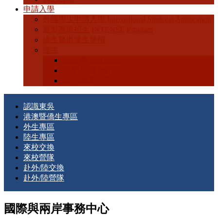
申請入學
外國學生申請入學 International Students Application
新型專班招生 INTENSE Program
僑生暨港澳生單招
陸生
陸生-學士班招生
陸生-碩博士班招生
陸生-轉學生招生
認識東吳
港澳暨僑生專區
外生專區
陸生專區
來校交換
來校營隊
赴外/陸交換
赴外/陸營隊
國際與兩岸事務中心