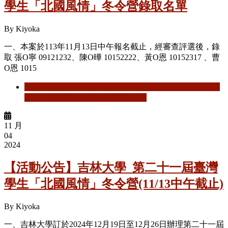
學生「北國風情」冬令營錄取名單
By
Kiyoka
一、本案於113年11月13日中午報名截止，經審查評選後，錄
取
張
O
寧
09121232
、
陳
O
曄 10152222
、
黃
O
恩
10152317
、
曹
O
恩
1015
閱讀更多
關於 【錄取公告】吉林大學_第二十一屆臺灣
學生「北國風情」冬令營錄取名單
11 月
04
2024
【活動公告】吉林大學_第二十一屆臺灣
學生「北國風情」冬令營(11/13中午截止)
By
Kiyoka
一、吉林大學訂於2024年12月19日至12月26日辦理第二十一屆