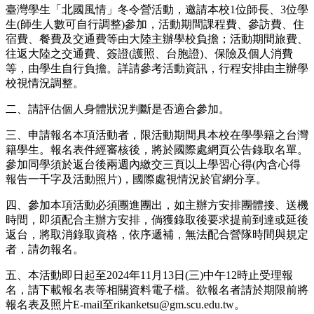
臺灣學生「北國風情」冬令營活動，邀請本校1位師長、3位學
生(師生人數可自行調整)參加，活動期間課程費、參訪費、住
宿費、餐費及交通費等由大陸主辦學校負擔；活動期間旅費、
往返大陸之交通費、簽證(護照、台胞證)、保險及個人消費
等，由學生自行負擔。詳請參考活動資訊，行程安排由主辦學
校視情況調整。
二、請評估個人身體狀況判斷是否適合參加。
三、申請報名本項活動者，限活動期間具本校在學學籍之台灣
籍學生。報名表件經審核後，將於國際處網頁公告錄取名單。
參加同學須於返台後兩週內繳交三頁以上學習心得(內含心得
報告一千字及活動照片)，國際處視情況於官網分享。
四、參加本項活動必須團進團出，如主辦方安排團體接、送機
時間，即須配合主辦方安排，倘獲錄取後要求提前到達或延後
返台，將取消錄取資格，依序遞補，無法配合營隊時間與規定
者，請勿報名。
五、本活動即日起至2024年11月13日(三)中午12時止受理報
名，請下載報名表等相關資料電子檔。欲報名者請於期限前將
報名表及照片E-mail至rikanketsu@gm.scu.edu.tw。