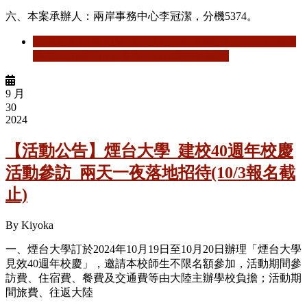
六、本案承辦人：兩岸事務中心李冠潔，分機5374。
閱讀更多
關於 【活動公告】吉林大學_第二十一屆臺灣
學生「北國風情」冬令營(11/13中午截止)
9 月
30
2024
【活動公告】煙台大學_建校40週年校慶
活動參訪_兩天一夜落地招待(10/3報名截
止)
By
Kiyoka
一、
煙台大學
訂於
2024
年
10
月
19
日至
10
月
20
日辦理「煙台大學
見效
40
週年校慶」，邀請本校師生不限名額參加，活動期間參
訪費、住宿費、餐費及交通費等
由大陸主辦學校負擔；活動期
間旅費、往返大陸