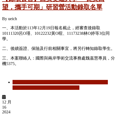
望，攜手可期」研習營活動錄取名單
By
ueich
一、本活動於
113
年
12
月
19
日報名截止，經審查後錄取
10111320
呂
O
瑾、
10122232
黃
O
暄、
11173238
林
O
婷等
3
位同
學。
二、後續簽證、保險及行前相關事宜，將另行轉知錄取學生。
三、本案聯絡人：國際與兩岸學術交流事務處魏嘉慧專員，分
機
5375
。
閱讀更多
關於 【錄取公告】西安交通大學-「長安回
望，攜手可期」研習營活動錄取名單
12 月
16
2024