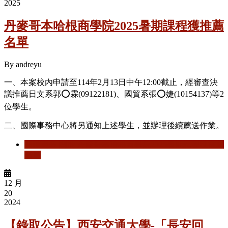
2025
丹麥哥本哈根商學院2025暑期課程獲推薦
名單
By
andreyu
一、本案校內申請至114年2月13日中午12:00截止，經審查決
議推薦日文系郭⭕霖(09122181)、國貿系
張
⭕
婕
(
10154137
)等2
位學生。
二、國際事務中心將另通知上述學生，並辦理後續薦送作業。
閱讀更多
關於 丹麥哥本哈根商學院2025暑期課程獲推薦
名單
12 月
20
2024
【錄取公告】西安交通大學-「長安回