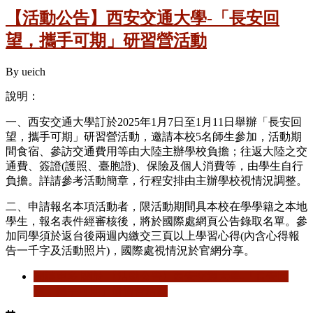
【活動公告】西安交通大學-「長安回
望，攜手可期」研習營活動
By
ueich
說明：
一、西安交通大學訂於
2025
年
1
月
7
日至
1
月
11
日舉辦「長安回
望，攜手可期」研習營活動，邀請本校
5
名師生參加，活動期
間食宿、參訪交通費用等由大陸主辦學校負擔；往返大陸之交
通費、簽證
(
護照、臺胞證
)
、保險及個人消費等，由學生自行
負擔。詳請參考活動簡章，行程安排由主辦學校視情況調整。
二、申請報名本項活動者，限活動期間具本校在學學籍之本地
學生，報名表件經審核後，將於國際處網頁公告錄取名單。參
加同學須於返台後兩週內繳交三頁以上學習心得
(
內含心得報
告一千字及活動照片
)
，國際處視情況於官網分享。
閱讀更多
關於 【活動公告】西安交通大學-「長安回
望，攜手可期」研習營活動