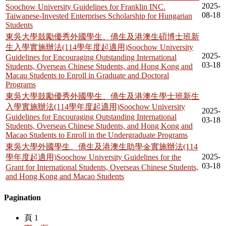
2025-
Soochow University Guidelines for Franklin INC.
08-18
Taiwanese-Invested Enterprises Scholarship for Hungarian
Students
東吳大學鼓勵優秀外國學生、僑生及港澳生碩博士班新
生入學實施辦法(114學年度起適用)Soochow University
2025-
Guidelines for Encouraging Outstanding International
03-18
Students, Overseas Chinese Students, and Hong Kong and
Macau Students to Enroll in Graduate and Doctoral
Programs
東吳大學鼓勵優秀外國學生、僑生及港澳生學士班新生
入學實施辦法(114學年度起適用)Soochow University
2025-
Guidelines for Encouraging Outstanding International
03-18
Students, Overseas Chinese Students, and Hong Kong and
Macao Students to Enroll in the Undergraduate Programs
東吳大學外國學生、僑生及港澳生助學金實施辦法(114
2025-
學年度起適用)Soochow University Guidelines for the
03-18
Grant for International Students, Overseas Chinese Students,
and Hong Kong and Macao Students
Pagination
頁 1