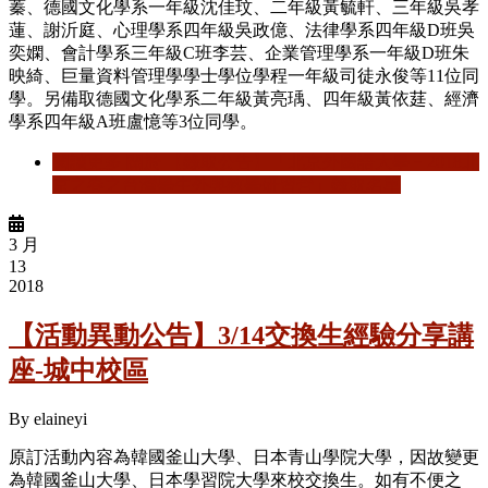
蓁、德國文化學系一年級沈佳玟、二年級黃毓軒、三年級吳孝
蓮、謝沂庭、心理學系四年級吳政億、法律學系四年級D班吳
奕嫻、會計學系三年級C班李芸、企業管理學系一年級D班朱
映綺、巨量資料管理學學士學位學程一年級司徒永俊等11位同
學。另備取德國文化學系二年級黃亮瑀、四年級黃依莛、經濟
學系四年級A班盧憶等3位同學。
閱讀更多
關於 【錄取公告】「北京外國語大學－2018北
京之春之台灣學生外與教學研習營」錄取名單
3 月
13
2018
【活動異動公告】3/14交換生經驗分享講
座-城中校區
By
elaineyi
原訂活動內容為韓國釜山大學、日本青山學院大學，
因故變更
為韓國釜山大學、日本學習院大學來校交換生。
如有不便之