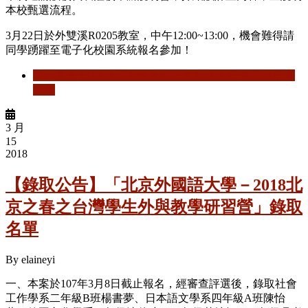
本校甄選流程。
3月22日於外雙溪R0205教室，中午12:00~13:00，機會難得請
同學踴躍至電子化校園系統報名參加！
閱讀更多
關於 美國加州大學柏克萊分校-甄選與說明會
訊息
3 月
15
2018
【錄取公告】「北京外國語大學－2018北
京之春之台灣學生外與教學研習營」錄取
名單
By
elaineyi
一、本案於107年3月8日截止報名，經審查評選後，錄取社會
工作學系二年級B班楊書夢、日本語文學系四年級A班陳怡