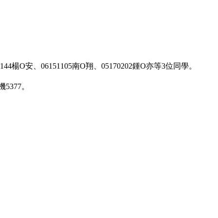
4楊O安、06151105南O翔、05170202鍾O亦等3位同學。
5377。