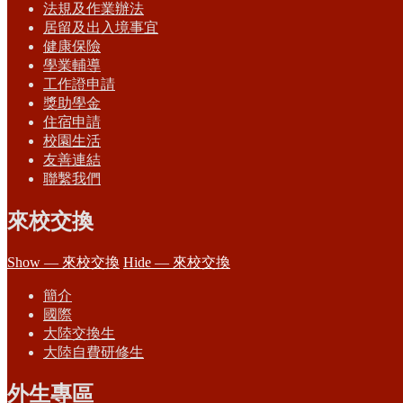
法規及作業辦法
居留及出入境事宜
健康保險
學業輔導
工作證申請
獎助學金
住宿申請
校園生活
友善連結
聯繫我們
來校交換
Show — 來校交換
Hide — 來校交換
簡介
國際
大陸交換生
大陸自費研修生
外生專區