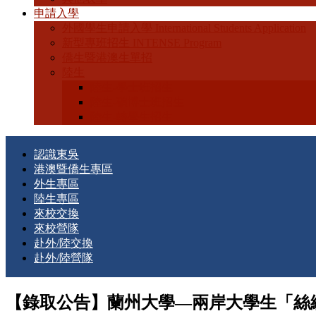
申請入學
外國學生申請入學 International Students Application
新型專班招生 INTENSE Program
僑生暨港澳生單招
陸生
陸生-學士班招生
陸生-碩博士班招生
陸生-轉學生招生
認識東吳
港澳暨僑生專區
外生專區
陸生專區
來校交換
來校營隊
赴外/陸交換
赴外/陸營隊
【錄取公告】蘭州大學—兩岸大學生「絲