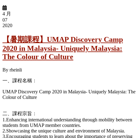
4 月
07
2020
【暑期課程】UMAP Discovery Camp
2020 in Malaysia- Uniquely Malaysia:
The Colour of Culture
By
rheinli
一、課程名稱：
UMAP Discovery Camp 2020 in Malaysia- Uniquely Malaysia: The
Colour of Culture
二、課程宗旨：
1.Enhancing international understanding through mobility between
students from UMAP member countries.
2.Showcasing the unique culture and environment of Malaysia.
3.Encouraging students to learn about the importance of preserving