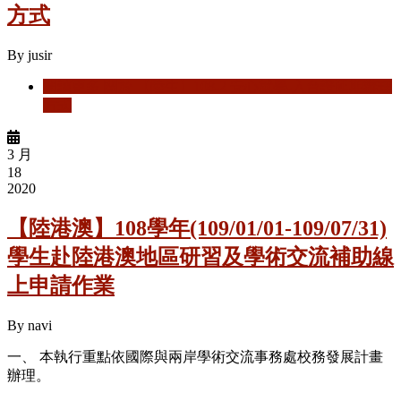
方式
By
jusir
閱讀更多
關於 【陸生】108-2 安心就學-入台證延期辦理
方式
3 月
18
2020
【陸港澳】108學年(109/01/01-109/07/31)
學生赴陸港澳地區研習及學術交流補助線
上申請作業
By
navi
一、 本執行重點依國際與兩岸學術交流事務處校務發展計畫
辦理。