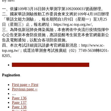
By
navi
一、依據109年3月16日師大華測字第1092000031號函辦理。
二、國家華語測驗推動工作委員會來文將於109年4月18日辦理
「華語文能力測驗」，報名期間自3月9日（星期一）至3月25
日（星期三）止，報名網址：https://reg.sc-top.org.tw/。
三、為降低新冠肺炎傳染風險，本會將依中央流行疫情指揮中
心公告更新本會防疫措施，惠請提醒考生留意本會官網最新公
告及電郵通知，以配合各項防疫措施。
四、本次考試詳細資訊請參考官網最新消息：http://www.sc-
top.org.tw/；或逕洽華測會考試推廣組（02）7749-5638轉8201-
8205。
閱讀更多
關於 【活動轉知】華語文能力測驗
Pagination
First page
« First
Previous page
‹‹
…
Page
136
Page
137
Page
138