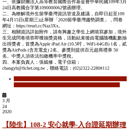
一、依據財團法人高等教育國際合作基金會中華民國109年3月
24日高教國合字第1090000062號函辦理。
二、為瞭解境外生留學臺灣資訊管道及建議，自即日起至109
年4月15日(星期三)止舉辦「2020留學臺灣趨勢調查」，問卷
網址：https://reurl.cc/Naz3Xx。
三、相關資訊詳如附件，請有興趣之學生上網填寫參加，境外
生完成問卷填答即獲抽獎資格，活動結束後由電腦隨機亂數抽
出得獎者，首獎為Apple iPad Air (10.5吋，WiFi-64GB) 1名，貳
獎為AirPods (含充電盒) 2名、參獎則提供百元超商禮券 50
名。中獎人須依法扣繳機率中獎稅。
四、本案負責人：張嫣修，電子信箱：
changyh@fichet.org.tw，聯絡電話：(02)2322-2280#112
閱讀更多
關於 【活動轉知】2020留學臺灣趨勢調查，邀
請全國大學校院境外學生上網填答問卷並參加抽獎。
3 月
24
2020
【陸生】108-2 安心就學-入台證延期辦理