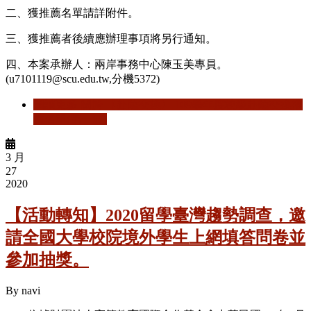
二、獲推薦名單請詳附件。
三、獲推薦者後續應辦理事項將另行通知。
四、本案承辦人：兩岸事務中心陳玉美專員。
(u7101119@scu.edu.tw,分機5372)
閱讀更多
關於 【赴陸交換】 109學年度校級赴陸交換推
薦名單(第一波)
3 月
27
2020
【活動轉知】2020留學臺灣趨勢調查，邀
請全國大學校院境外學生上網填答問卷並
參加抽獎。
By
navi