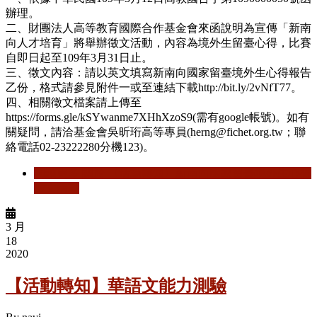
辦理。
二、財團法人高等教育國際合作基金會來函說明為宣傳「新南
向人才培育」將舉辦徵文活動，內容為境外生留臺心得，比賽
自即日起至109年3月31日止。
三、徵文內容：請以英文填寫新南向國家留臺境外生心得報告
乙份，格式請參見附件一或至連結下載http://bit.ly/2vNfT77。
四、相關徵文檔案請上傳至
https://forms.gle/kSYwanme7XHhXzoS9(需有google帳號)。如有
關疑問，請洽基金會吳昕珩高等專員(herng@fichet.org.tw；聯
絡電話02-23222280分機123)。
閱讀更多
關於 【活動轉知】新南向國家留臺境外生心得
徵文活動
3 月
18
2020
【活動轉知】華語文能力測驗