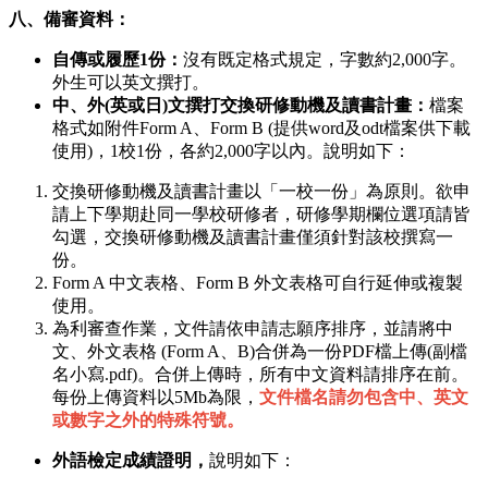
八、備審資料：
自傳或履歷1份：
沒有既定格式規定，字數約2,000字。
外生可以英文撰打。
中、外(英或日)文撰打交換研修動機及讀書計畫：
檔案
格式如附件Form A、Form B (提供word及odt檔案供下載
使用)，1校1份，各約2,000字以內。說明如下：
交換研修動機及讀書計畫以「一校一份」為原則。欲申
請上下學期赴同一學校研修者，研修學期欄位選項請皆
勾選，交換研修動機及讀書計畫僅須針對該校撰寫一
份。
Form A 中文表格、Form B 外文表格可自行延伸或複製
使用。
為利審查作業，文件請依申請志願序排序，並請將中
文、外文表格 (Form A、B)合併為一份PDF檔上傳(副檔
名小寫.pdf)。合併上傳時，所有中文資料請排序在前。
每份上傳資料以5Mb為限，
文件檔名請勿包含中、英文
或數字之外的特殊符號。
外語檢定成績證明，
說明如下：