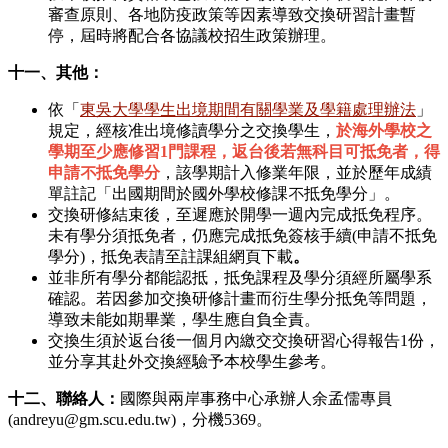
審查原則、各地防疫政策等因素導致交換研習計畫暫
停，屆時將配合各協議校招生政策辦理。
十一、其他：
依「
東吳大學學生出境期間有關學業及學籍處理辦法
」
規定，經核准出境修讀學分之交換學生，
於海外學校之
學期至少應修習1門課程，返台後若無科目可抵免者，得
申請不抵免學分
，該學期計入修業年限，並於歷年成績
單註記「出國期間於國外學校修課不抵免學分」。
交換研修結束後，至遲應於開學一週內完成抵免程序。
未有學分須抵免者，仍應完成抵免簽核手續(申請不抵免
學分)，抵免表請至註課組網頁下載
。
並非所有學分都能認抵，抵免課程及學分須經所屬學系
確認。若因參加交換研修計畫而衍生學分抵免等問題，
導致未能如期畢業，學生應自負全責。
交換生須於返台後一個月內繳交交換研習心得報告1份，
並分享其赴外交換經驗予本校學生參考。
十二、聯絡人：
國際與兩岸事務中心承辦人余孟儒專員
(andreyu@gm.scu.edu.tw)，分機5369。