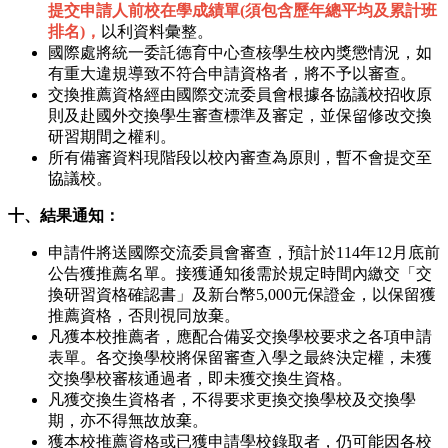
提交申請人前校在學成績單(須包含歷年總平均及累計班
排名)，
以利資料彙整。
國際處將統一委託德育中心查核學生校內獎懲情況，如
有重大違規導致不符合申請資格者，將不予以審查。
交換推薦資格經由國際交流委員會根據各協議校招收原
則及赴國外交換學生審查標準及審定，並保留修改交換
研習期間之權利。
所有備審資料現階段以校內審查為原則，暫不會提交至
協議校。
十、結果通知：
申請件將送國際交流委員會審查，預計於114年12月底前
公告獲推薦名單。接獲通知後需於規定時間內繳交「交
換研習資格確認書」及新台幣5,000元保證金，以保留獲
推薦資格，否則視同放棄。
凡獲本校推薦者，應配合備妥交換學校要求之各項申請
表單。各交換學校將保留審查入學之最終決定權，未獲
交換學校審核通過者，即未獲交換生資格。
凡獲交換生資格者，不得要求更換交換學校及交換學
期，亦不得無故放棄。
獲本校推薦資格或已獲申請學校錄取者，仍可能因各校