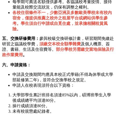
每學期可薦送名額僅供參考。各協議校考量疫情、接待
量能及校際交流狀況，仍保有調整之權利。
各校住宿條件不一，少數亞洲及多數歐美學校未有校內
宿舍，僅提供推薦之校外之租屋平台或網站供學生參
考。學生須自行申請或自覓住處，並承擔相關租賃風
險。
五、交換研修費用：
參與校級交換研修計畫，研習期間免繳赴
研習之協議校學費，
須繳交本校全額學雜費
及個人機票、簽
證、書籍、生活及住宿費等。
部分學校另需繳交當地保險及行
政作業費用
。
六、申請資格：
申請及交換期間均應具本校正式學籍(不得為休學或大學
部延修第二年)，並符合交換學校之規定。
申請人在校表現須符合以下資格：
大學部學生累計班排名須達85%以內，碩博班學生入學
後成績總平均須達80分。
操行成績須達80分。
未有校規懲處紀錄者。