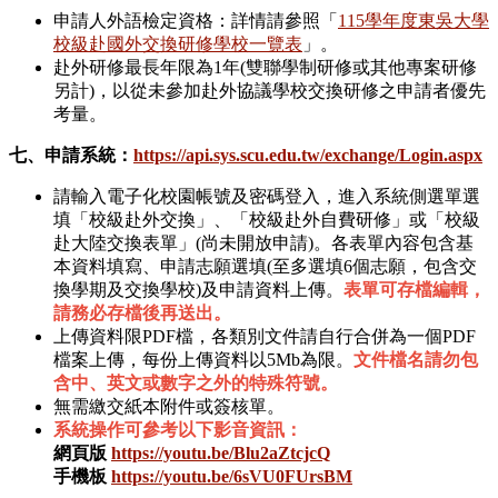
申請人外語檢定資格：詳情請參照「
115學年度東吳大學
校級赴國外交換研修學校一覽表
」。
赴外研修最長年限為1年(雙聯學制研修或其他專案研修
另計)，以從未參加赴外協議學校交換研修之申請者優先
考量。
七、申請系統：
https://api.sys.scu.edu.tw/exchange/Login.aspx
請輸入電子化校園帳號及密碼登入，進入系統側選單選
填「校級赴外交換」、「校級赴外自費研修」或「校級
赴大陸交換表單」(尚未開放申請)。各表單內容包含基
本資料填寫、申請志願選填(至多選填6個志願，包含交
換學期及交換學校)及申請資料上傳。
表單可存檔編輯，
請務必存檔後再送出。
上傳資料限PDF檔，各類別文件請自行合併為一個PDF
檔案上傳，每份上傳資料以5Mb為限。
文件檔名請勿包
含中、英文或數字之外的特殊符號。
無需繳交紙本附件或簽核單。
系統操作可參考以下影音資訊：
網頁版
https://youtu.be/Blu2aZtcjcQ
手機板
https://youtu.be/6sVU0FUrsBM