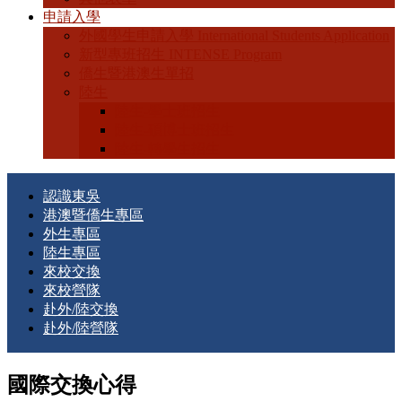
申請入學
外國學生申請入學 International Students Application
新型專班招生 INTENSE Program
僑生暨港澳生單招
陸生
陸生-學士班招生
陸生-碩博士班招生
陸生-轉學生招生
認識東吳
港澳暨僑生專區
外生專區
陸生專區
來校交換
來校營隊
赴外/陸交換
赴外/陸營隊
國際交換心得