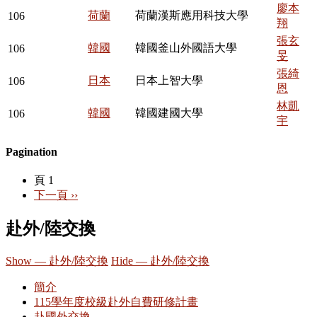
廖本
荷蘭
荷蘭漢斯應用科技大學
106
翔
張玄
韓國
韓國釜山外國語大學
106
旻
張綺
日本
日本上智大學
106
恩
林凱
韓國
韓國建國大學
106
宇
Pagination
頁 1
下一頁
››
赴外/陸交換
Show — 赴外/陸交換
Hide — 赴外/陸交換
簡介
115學年度校級赴外自費研修計畫
赴國外交換