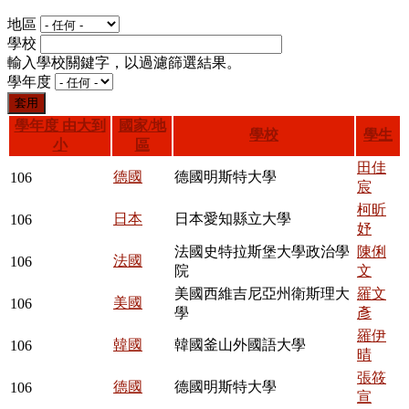
地區
學校
輸入學校關鍵字，以過濾篩選結果。
學年度
學年度
由大到
國家/地
學校
學生
小
區
田佳
德國
德國明斯特大學
106
宸
柯昕
日本
日本愛知縣立大學
106
妤
法國史特拉斯堡大學政治學
陳俐
法國
106
院
文
美國西維吉尼亞州衛斯理大
羅文
美國
106
學
彥
羅伊
韓國
韓國釜山外國語大學
106
晴
張筱
德國
德國明斯特大學
106
宣