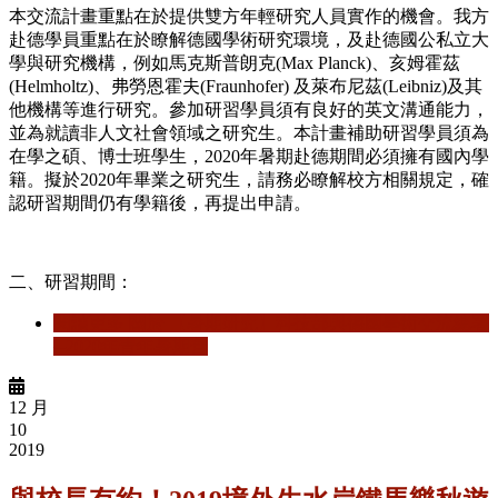
本交流計畫重點在於提供雙方年輕研究人員實作的機會。我方
赴德學員重點在於瞭解德國學術研究環境，及赴德國公私立大
學與研究機構，例如馬克斯普朗克(Max Planck)、亥姆霍茲
(Helmholtz)、弗勞恩霍夫(Fraunhofer) 及萊布尼茲(Leibniz)及其
他機構等進行研究。參加研習學員須有良好的英文溝通能力，
並為就讀非人文社會領域之研究生。本計畫補助研習學員須為
在學之碩、博士班學生，2020年暑期赴德期間必須擁有國內學
籍。擬於2020年畢業之研究生，請務必瞭解校方相關規定，確
認研習期間仍有學籍後，再提出申請。
二、研習期間：
閱讀更多
關於 【暑期研究】科技部與德國學術交流總署
─2020年青年暑期營
12 月
10
2019