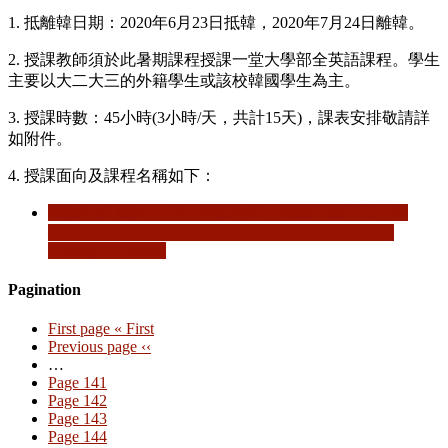
1. 抵離韓日期：2020年6月23日抵韓，2020年7月24日離韓。
2. 授課教師須於此暑期課程授課一堂大學部全英語課程。學生
主要以大二大三的外籍學生或該校韓國學生為主。
3. 授課時數：45小時(3小時/天，共計15天)，課表安排敬請詳
如附件。
4. 授課面向及課程名稱如下：
閱讀更多
關於 【英文授課教師】韓國首爾市立大學
─2020 Seoul International Summer School- Recruiting
Visiting Professors
Pagination
First page
« First
Previous page
‹‹
…
Page
141
Page
142
Page
143
Page
144