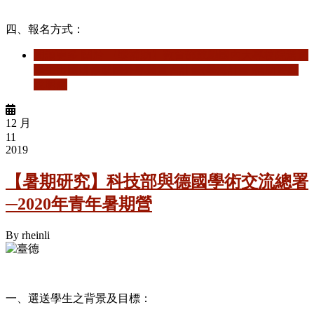
四、報名方式：
閱讀更多
關於 【獎補助】教育部鼓勵國內大專校院選送
學生出國研修或國外專業實習計畫(學海計畫)補助要點
說明會
12 月
11
2019
【暑期研究】科技部與德國學術交流總署
─2020年青年暑期營
By
rheinli
一、選送學生之背景及目標：