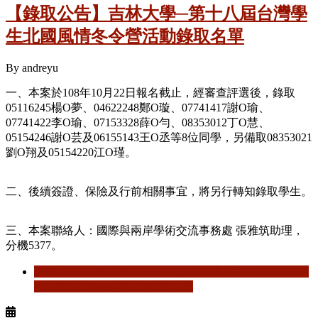
【錄取公告】吉林大學─第十八屆台灣學
生北國風情冬令營活動錄取名單
By
andreyu
一、本案於108年10月22日報名截止，經審查評選後，錄取
05116245楊O夢、04622248鄭O璇、07741417謝O瑜、
07741422李O瑜、07153328薛O勻、08353012丁O慧、
05154246謝O芸及06155143王O丞等8位同學，另備取08353021
劉O翔及05154220江O瑾。
二、後續簽證、保險及行前相關事宜，將另行轉知錄取學生。
三、本案聯絡人：國際與兩岸學術交流事務處 張雅筑助理，
分機5377。
閱讀更多
關於 【錄取公告】吉林大學─第十八屆台灣學
生北國風情冬令營活動錄取名單