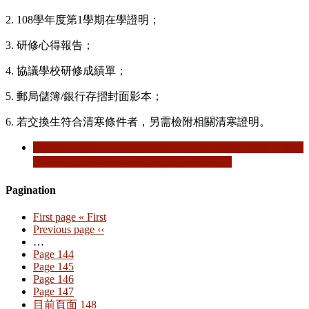
2. 108學年度第1學期在學證明；
3. 研修心得報告；
4. 協議學校研修成績單；
5. 郵局儲簿/銀行存摺封面影本；
6. 若交換生符合清寒條件者，另需檢附相關清寒證明。
閱讀更多
關於 【獎補助申請】108學年度第1學期「東吳
大學學生境外交換研修獎補助」申請事宜
Pagination
First page
« First
Previous page
‹‹
…
Page
144
Page
145
Page
146
Page
147
目前頁面
148