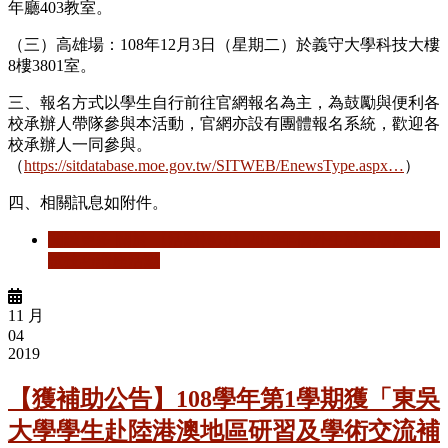
年廳403教室。
（三）高雄場：108年12月3日（星期二）於義守大學科技大樓
8樓3801室。
三、報名方式以學生自行前往官網報名為主，為鼓勵與便利各
校承辦人帶隊參與本活動，官網亦設有團體報名系統，歡迎各
校承辦人一同參與。
（
https://sitdatabase.moe.gov.tw/SITWEB/EnewsType.aspx…
）
四、相關訊息如附件。
閱讀更多
關於 【活動轉知】2019年僑外生就業履歷及面
試技巧講座活動
11 月
04
2019
【獲補助公告】108學年第1學期獲「東吳
大學學生赴陸港澳地區研習及學術交流補