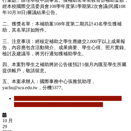
行重點」辦理本校申請事宜。獲補助名單依教育部補助金額，
經本校國際交流委員會108學年度第1學期第2次會議(民國108
年10月30日)審議結果公告。
二、獲獎名單：本補助案108年度第二期共計43名學生獲補
助，其名單詳如附件。
三、注意事項：經核定補助之學生應繳交2,000字以上成果報
告，內容應包含活動簡介、成果摘要、學生心得、照片實錄、
檢討及建議等，將另行通知獲補助學生。
四、本案對學生之補助將於公告後預計1個月內匯至學生所屬
提供帳戶，敬請留意。
五、本案承辦人：國際事務中心張雅筑助理，
yachu@scu.edu.tw，分機5377。
閱讀更多
關於 【獲獎公告】108年度教育部「高教深
耕」補助東吳大學學生赴外研習獲補助名單
10 月
29