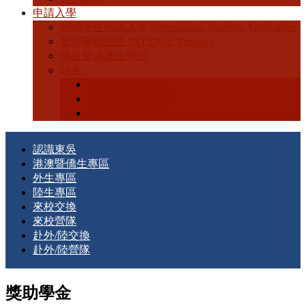
申請入學
外國學生申請入學 International Students Application
新型專班招生 INTENSE Program
僑生暨港澳生單招
陸生
陸生-學士班招生
陸生-碩博士班招生
陸生-轉學生招生
認識東吳
港澳暨僑生專區
外生專區
陸生專區
來校交換
來校營隊
赴外/陸交換
赴外/陸營隊
獎助學金