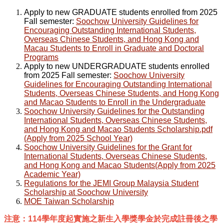
Apply to new GRADUATE students enrolled from 2025
Fall semester:
Soochow University Guidelines for
Encouraging Outstanding International Students,
Overseas Chinese Students, and Hong Kong and
Macau Students to Enroll in Graduate and Doctoral
Programs
Apply to new UNDERGRADUATE students enrolled
from 2025 Fall semester:
Soochow University
Guidelines for Encouraging Outstanding International
Students, Overseas Chinese Students, and Hong Kong
and Macao Students to Enroll in the Undergraduate
Soochow University Guidelines for the Outstanding
International Students, Overseas Chinese Students,
and Hong Kong and Macao Students Scholarship.pdf
(Apply from 2025 School Year)
Soochow University Guidelines for the Grant for
International Students, Overseas Chinese Students,
and Hong Kong and Macao Students(Apply from 2025
Academic Year)
Regulations for the JEMI Group Malaysia Student
Scholarship at Soochow University
MOE Taiwan Scholarship
注意：
114
學年度起實施之新生入學獎學金於完成註冊後之學