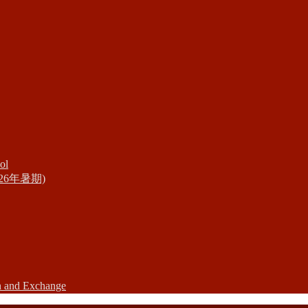
ol
6年暑期)
n and Exchange