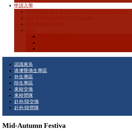
申請入學
外國學生申請入學 International Students Application
新型專班招生 INTENSE Program
僑生暨港澳生單招
陸生
陸生-學士班招生
陸生-碩博士班招生
陸生-轉學生招生
認識東吳
港澳暨僑生專區
外生專區
陸生專區
來校交換
來校營隊
赴外/陸交換
赴外/陸營隊
Mid-Autumn Festiva