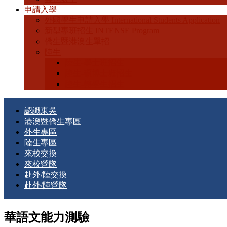
申請入學
外國學生申請入學 International Students Application
新型專班招生 INTENSE Program
僑生暨港澳生單招
陸生
陸生-學士班招生
陸生-碩博士班招生
陸生-轉學生招生
認識東吳
港澳暨僑生專區
外生專區
陸生專區
來校交換
來校營隊
赴外/陸交換
赴外/陸營隊
華語文能力測驗