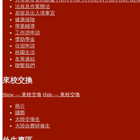
法規及作業辦法
居留及出入境事宜
健康保險
學業輔導
工作證申請
獎助學金
住宿申請
校園生活
友善連結
聯繫我們
來校交換
Show — 來校交換
Hide — 來校交換
簡介
國際
大陸交換生
大陸自費研修生