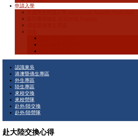
申請入學
外國學生申請入學 International Students Application
新型專班招生 INTENSE Program
僑生暨港澳生單招
陸生
陸生-學士班招生
陸生-碩博士班招生
陸生-轉學生招生
認識東吳
港澳暨僑生專區
外生專區
陸生專區
來校交換
來校營隊
赴外/陸交換
赴外/陸營隊
赴大陸交換心得