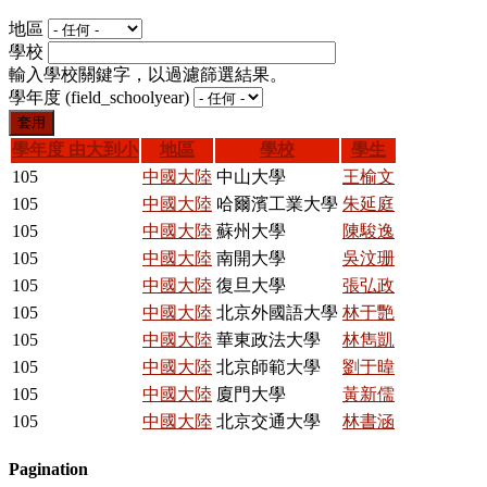
地區
學校
輸入學校關鍵字，以過濾篩選結果。
學年度 (field_schoolyear)
學年度
由大到小
地區
學校
學生
105
中國大陸
中山大學
王榆文
105
中國大陸
哈爾濱工業大學
朱延庭
105
中國大陸
蘇州大學
陳駿逸
105
中國大陸
南開大學
吳汶珊
105
中國大陸
復旦大學
張弘政
105
中國大陸
北京外國語大學
林于艷
105
中國大陸
華東政法大學
林雋凱
105
中國大陸
北京師範大學
劉于暐
105
中國大陸
廈門大學
黃新儒
105
中國大陸
北京交通大學
林書涵
Pagination