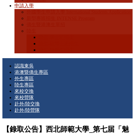
申請入學
外國學生申請入學 International Students Application
新型專班招生 INTENSE Program
僑生暨港澳生單招
陸生
陸生-學士班招生
陸生-碩博士班招生
陸生-轉學生招生
認識東吳
港澳暨僑生專區
外生專區
陸生專區
來校交換
來校營隊
赴外/陸交換
赴外/陸營隊
【錄取公告】西北師範大學_第七届「魅