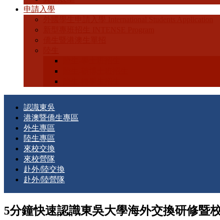
申請入學
外國學生申請入學 International Students Application
新型專班招生 INTENSE Program
僑生暨港澳生單招
陸生
陸生-學士班招生
陸生-碩博士班招生
陸生-轉學生招生
認識東吳
港澳暨僑生專區
外生專區
陸生專區
來校交換
來校營隊
赴外/陸交換
赴外/陸營隊
5分鐘快速認識東吳大學海外交換研修暨