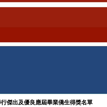
學行傑出及優良應屆畢業僑生得獎名單