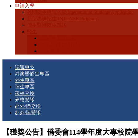
申請入學
外國學生申請入學 International Students Application
新型專班招生 INTENSE Program
僑生暨港澳生單招
陸生
陸生-學士班招生
陸生-碩博士班招生
陸生-轉學生招生
認識東吳
港澳暨僑生專區
外生專區
陸生專區
來校交換
來校營隊
赴外/陸交換
赴外/陸營隊
【獲獎公告】僑委會114學年度大專校院