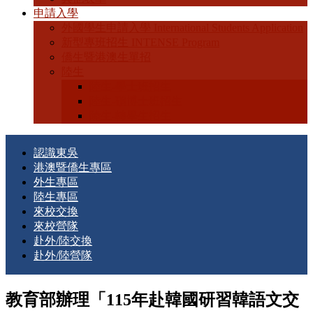
申請入學
外國學生申請入學 International Students Application
新型專班招生 INTENSE Program
僑生暨港澳生單招
陸生
陸生-學士班招生
陸生-碩博士班招生
陸生-轉學生招生
認識東吳
港澳暨僑生專區
外生專區
陸生專區
來校交換
來校營隊
赴外/陸交換
赴外/陸營隊
教育部辦理「115年赴韓國研習韓語文交