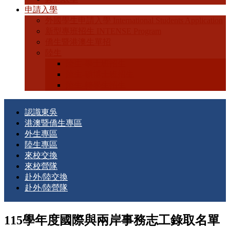
申請入學
外國學生申請入學 International Students Application
新型專班招生 INTENSE Program
僑生暨港澳生單招
陸生
陸生-學士班招生
陸生-碩博士班招生
陸生-轉學生招生
認識東吳
港澳暨僑生專區
外生專區
陸生專區
來校交換
來校營隊
赴外/陸交換
赴外/陸營隊
115學年度國際與兩岸事務志工錄取名單