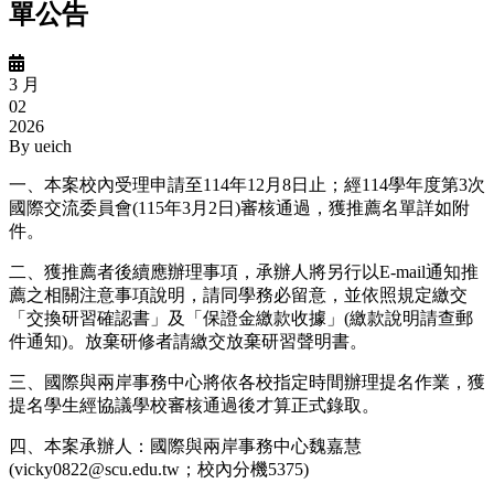
單公告
3 月
02
2026
By
ueich
一、本案校內受理申請至
114
年
12
月
8
日止；經
114
學年度第
3
次
國際交流委員會
(115
年
3
月
2
日
)
審核通過，獲推薦名單詳如附
件。
二、獲推薦者後續應辦理事項，承辦人將另行以
E-mail
通知推
薦之相關注意事項說明，請同學務必留意，並依照規定繳交
「交換研習確認書」及「保證金繳款收據」
(
繳款說明請查郵
件通知
)
。放棄研修者請繳交放棄研習聲明書。
三、國際與兩岸事務中心將依各校指定時間辦理提名作業，獲
提名學生經協議學校審核通過後才算正式錄取。
四、本案承辦人：國際與兩岸事務中心魏嘉慧
(vicky0822@scu.edu.tw
；校內分機
5375)