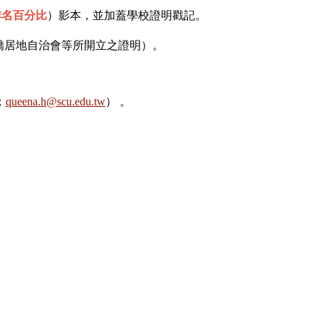
排名百分比
）影本，並加蓋學校證明戳記。
或僑居地自治會等所開立之證明）。
；
queena.h@scu.edu.tw
） 。