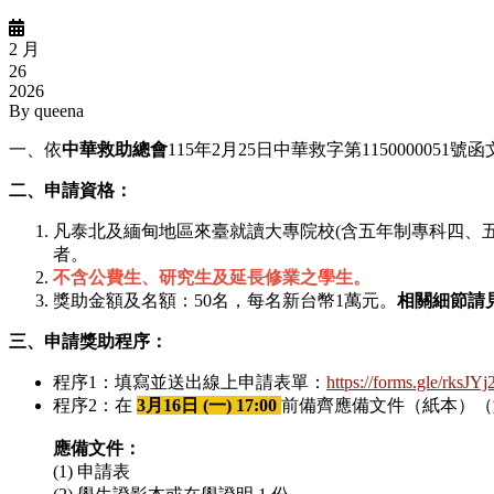
2 月
26
2026
By
queena
一、依
中華救助總會
115年2月25日中華救字第1150000051
二、申請資格：
凡泰北及緬甸地區來臺就讀大專院校(含五年制專科四、五年級
者。
不含公費生、研究生及延長修業之學生。
獎助金額及名額：50名，每名新台幣1萬元。
相關細節請
三、申請獎助程序：
程序1：填寫並送出線上申請表單：
https://forms.gle/rksJ
程序2：在
3月16日 (一) 17:00
前備齊應備文件（紙本）（
應備文件：
(1) 申請表