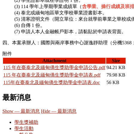
(2) 學生證影本或在學證明 1 份。
(3) 114 學年上學期學業成績單（
含學業、操行成績及班
(4) 泰北或緬甸地區華文學校畢業證書影本。
(5) 清寒證明文件（開立單位：來台就學前畢業之華校
(6) 自傳 1 份。
(7) 申請人本人金融帳戶影本，請黏貼於申請表背面。
四、本案承辦人：國際與兩岸事務中心謝逸靜助理（分機5368
附件
Attachment
Size
115 年在臺泰北及緬甸僑生獎助學金申請公告.pdf
94.21 KB
115 年在臺泰北及緬甸僑生獎助學金申請表.pdf
79.98 KB
115年在臺泰北及緬甸僑生獎助學金申請表.doc
56 KB
最新消息
Show — 最新消息
Hide — 最新消息
學生獎補助
學生活動