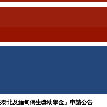
臺泰北及緬甸僑生獎助學金」申請公告