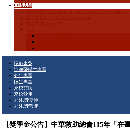
申請入學
外國學生申請入學 International Students Application
新型專班招生 INTENSE Program
僑生暨港澳生單招
陸生
陸生-學士班招生
陸生-碩博士班招生
陸生-轉學生招生
認識東吳
港澳暨僑生專區
外生專區
陸生專區
來校交換
來校營隊
赴外/陸交換
赴外/陸營隊
【獎學金公告】中華救助總會115年「在