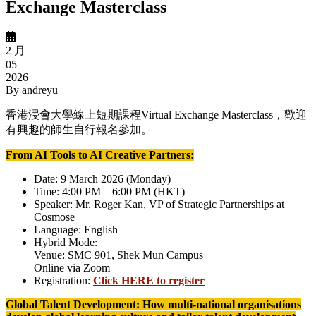
Exchange Masterclass
2 月
05
2026
By
andreyu
香港浸會大學線上短期課程Virtual Exchange Masterclass，歡迎
有興趣的師生自行報名參加。
From AI Tools to AI Creative Partners:
Date: 9 March 2026 (Monday)
Time: 4:00 PM – 6:00 PM (HKT)
Speaker: Mr. Roger Kan, VP of Strategic Partnerships at
Cosmose
Language: English
Hybrid Mode:
Venue: SMC 901, Shek Mun Campus
Online via Zoom
Registration:
Click HERE to register
Global Talent Development: How multi-national organisations