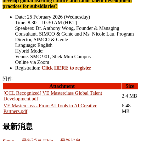
develop global learning culture and tailor talent development
practices for subsidiaries?
Date: 25 February 2026 (Wednesday)
Time: 8:30 – 10:30 AM (HKT)
Speakers: Dr. Anthony Wong, Founder & Managing
Consultant, SIMCO & Gente and Ms. Nicole Lau, Program
Director, SIMCO & Gente
Language: English
Hybrid Mode:
Venue: SMC 901, Shek Mun Campus
Online via Zoom
Registration:
Click HERE to register
附件
Attachment
Size
[CCL Recognized] VE Masterclass Global Talent
2.4 MB
Development.pdf
VE Masterclass - From AI Tools to AI Creative
6.48
Partners.pdf
MB
最新消息
Show — 最新消息
Hide — 最新消息