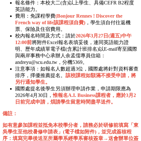
報名條件：本校大二(含)以上學生、具備CEFR B2程度
英語能力。
費用：免課程學費
(Bonjour Rennes ! Discover the
French way of life該課程須自費)
，學生須自付往返機
票、保險及住宿費用。
校內報名時間及方式：請於
2026年3月27日(週五)中午
12:00前
將附件Excel報名表填妥後，連同英語能力證
明、歷年成績單電子檔(含累計班排名)以E-mail寄至國際
與兩岸事務中心承辦人余孟儒專員信箱：
andreyu@scu.edu.tw，分機5369。
注意事項：如報名人數超過3位，國際處將針對資料審查
排序，擇優推薦提名。
該校課程如額滿不接受申請，將
另行通知學生。
國際處提名後學生另須辦理申請作業，申請期限應為
2026年4月30日，
惟報名A.I. Business課程者，應於3月2
日前完成申請，煩請學生留意時間盡早送件。
備註：
如有意參加課程並抵免本校學分者，請務必於研修前填寫「東
吳學生至他校暑修申請表」(電子檔如附件)，並完成簽核程
序：填寫完畢後送至所屬學系經學系審核簽章→送會辦單位簽