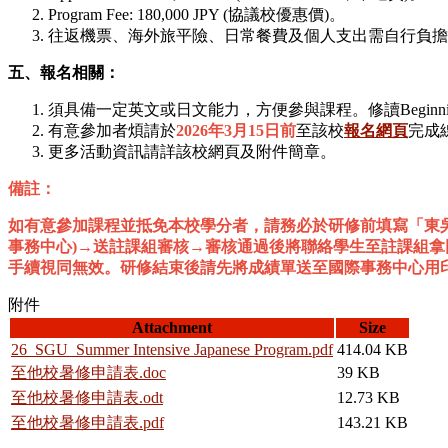
Program Fee: 180,000 JPY (協議校優惠價)。
往返機票、海外旅平險、日常餐費及個人支出需自行負擔
五、報名相關：
須具備一定英文或日文能力，方便參與課程。修讀Beginning (I
有意參加者煩請於
2026年3月15日前
至該校
報名網頁
完成線
更多活動資訊請詳該校網頁及附件簡章。
備註：
如有意參加課程並抵免本校學分者，請務必於研修前填寫「東吳
事務中心)→送註課組審核→審核通過後將聯絡學生至註課組
手續視同無效。研修結束後請先將成績單送至國際事務中心用
附件
Attachment
Size
26_SGU_Summer Intensive Japanese Program.pdf
414.04 KB
至他校暑修申請表.doc
39 KB
至他校暑修申請表.odt
12.73 KB
至他校暑修申請表.pdf
143.21 KB