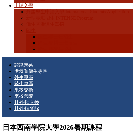
申請入學
外國學生申請入學 International Students Application
新型專班招生 INTENSE Program
僑生暨港澳生單招
陸生
陸生-學士班招生
陸生-碩博士班招生
陸生-轉學生招生
認識東吳
港澳暨僑生專區
外生專區
陸生專區
來校交換
來校營隊
赴外/陸交換
赴外/陸營隊
日本西南學院大學2026暑期課程