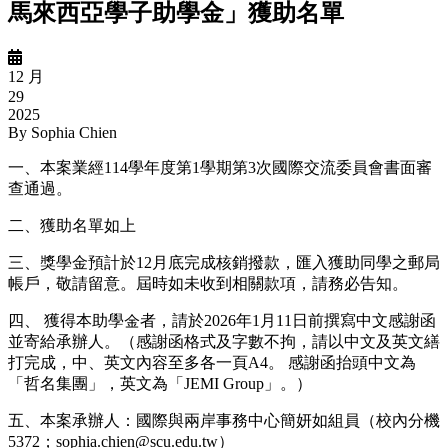
馬來西亞學子助學金」獲助名單
12 月
29
2025
By
Sophia Chien
一、本案業經114學年度第1學期第3次國際交流委員會書面審
查通過。
二、獲助名單如上
三、獎學金預計於12月底完成核銷撥款，匯入獲助同學之郵局
帳戶，敬請留意。屆時如未收到相關款項，請務必告知。
四、 獲得本助學金者，請於2026年1月11日前撰寫中文感謝函
並寄給承辦人。（感謝函格式及字數不拘，請以中文及英文繕
打完成，中、英文內容至多各一頁A4。 感謝函抬頭中文為
「哲名集團」，英文為「JEMI Group」。）
五、本案承辦人：國際與兩岸事務中心簡妍如組員（校內分機
5372；sophia.chien@scu.edu.tw）