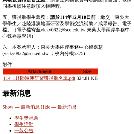
同學後續注意款項入帳時程。
五、獲補助學生義務：
請於
114
年
12
月
10
日前
，繳交「東吳大
學學生／赴陸港澳地區研習及學術交流補助／成果報告」電子
檔。（電子檔寄至
vicky0822@scu.edu.tw
東吳大學兩岸事務中
心魏嘉慧學姐）
六、本案承辦人：東吳大學兩岸事務中心魏嘉慧
(vicky0822@scu.edu.tw
；校內分機
5375)
附件
Attachment
Size
114_1赴陸港澳研習獲補助名單.pdf
324.81 KB
最新消息
Show — 最新消息
Hide — 最新消息
學生獎補助
學生活動
一般公告