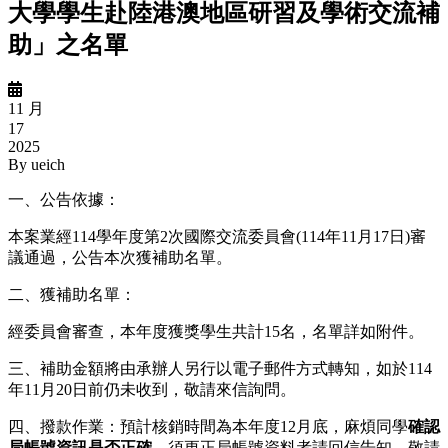
大學學生赴陸港澳地區研習及學術交流補
助」之名單
11 月
17
2025
By
ueich
一、公告依據：
本案業經
114
學年度第
2
次國際交流委員會
(114
年
11
月
17
日
)
審
議通過，公告本次獲補助名單。
二、獲補助名單：
經委員會審查，本年度獲獎學生共計
15
名，名單詳如附件。
三、補助金額將由承辦人另行以電子郵件方式轉知，如於
114
年
11
月
20
日前仍未收到，敬請來信詢問。
四、撥款作業：預計核銷時間為本年度
12
月底，麻煩同學
確認
局帳號資訊是否正確
，須更正局帳號資料者請回信告知，敬請