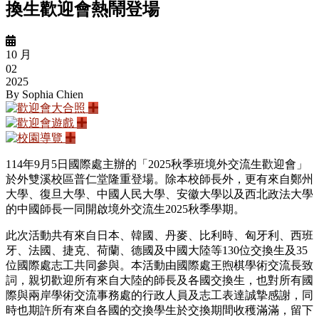
換生歡迎會熱鬧登場
10 月
02
2025
By
Sophia Chien
114
年
9
月
5
日國際處主辦的「
2025
秋季班境外交流生歡迎會」
於外雙溪校區普仁堂隆重登場。除本校師長外，更有來自鄭州
大學、復旦大學、中國人民大學、安徽大學以及西北政法大學
的中國師長一同開啟境外交流生
2025
秋季學期。
此次活動共有來自日本、韓國、丹麥、比利時、匈牙利、西班
牙、法國、捷克、荷蘭、德國及中國大陸等
130
位交換生及
35
位國際處志工共同參與。本活動由國際處王煦棋學術交流長致
詞，親切歡迎所有來自大陸的師長及各國交換生，也對所有國
際與兩岸學術交流事務處的行政人員及志工表達誠摯感謝，同
時也期許所有來自各國的交換學生於交換期間收穫滿滿，留下