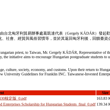
由台北匈牙利貿易辦事處葛凱
達代表（
Gergely KÁDÁR
）發起
化、社會、經貿與風俗習慣等，並於其返回匈牙利後，回饋臺資
ungarian priest, to Taiwan, Mr. Gergely KÁDÁR, Representative of the 
y, the initiative aims to encourage Hungarian postgraduate students to
ge, culture, society, economy, and customs. Upon their return to Hungar
 University Guidelines for Franklin INC. Taiwanese-Invested Enterpris
nt
Size
核定版_0.pdf
163.83
 Enterprises Scholarship for Hungarian Students_final_0.pdf
139.34