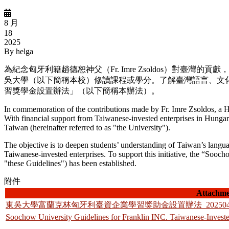
8 月
18
2025
By
helga
為紀念匈牙利籍趙德恕神
父（
Fr. Imre Zsoldos
）
對臺灣的貢獻，
吳大學（以下簡稱本校）修讀課程或學分。了解臺灣語言、文
習獎學金設置辦法」（以下簡稱本辦法）。
In commemoration of the contributions made by Fr. Imre Zsoldos, a H
With financial support from Taiwanese-invested enterprises in Hungar
Taiwan (hereinafter referred to as "the University").
The objective is to deepen students’ understanding of Taiwan’s langua
Taiwanese-invested enterprises. To support this initiative, the
“
Soochow
"these Guidelines") has been established.
附件
Attachme
東吳大學富蘭克林匈牙利臺資企業學習獎助金設置辦法_20250430
Soochow University Guidelines for Franklin INC. Taiwanese-Invested