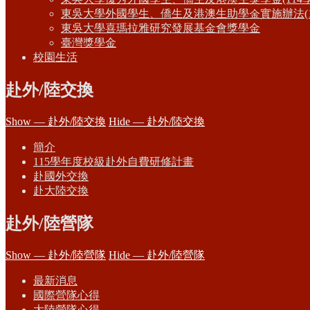
東吳大學外國學生、僑生及港澳生助學金實施辦法(1
東吳大學喜瑪拉雅研究發展基金會獎學金
臺灣獎學金
校園生活
赴外/陸交換
Show — 赴外/陸交換
Hide — 赴外/陸交換
簡介
115學年度校級赴外自費研修計畫
赴國外交換
赴大陸交換
赴外/陸營隊
Show — 赴外/陸營隊
Hide — 赴外/陸營隊
最新消息
國際營隊心得
大陸營隊心得