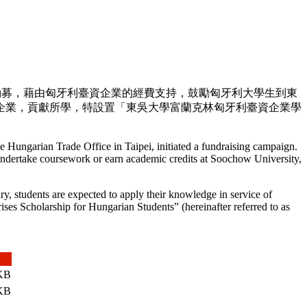
勸
募，藉由匈牙利
臺資企業的經費支持，鼓勵匈牙利大學生到東
企業，貢獻所學，特設置「東吳大學富蘭克林匈牙利臺資企業學
Hungarian Trade Office in Taipei, initiated a fundraising campaign.
 undertake coursework or earn academic credits at Soochow University,
y, students are expected to apply their knowledge in service of
es Scholarship for Hungarian Students” (hereinafter referred to as
 KB
 KB