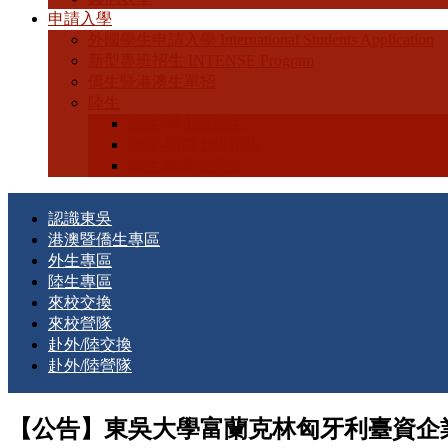
申請入學
外國學生申請入學 International Students Application
新型專班招生 INTENSE Program
僑生暨港澳生單招
陸生
陸生-學士班招生
陸生-碩博士班招生
陸生-轉學生招生
認識東吳
港澳暨僑生專區
外生專區
陸生專區
來校交換
來校營隊
赴外/陸交換
赴外/陸營隊
【公告】東吳大學富蘭克林匈牙利臺資企