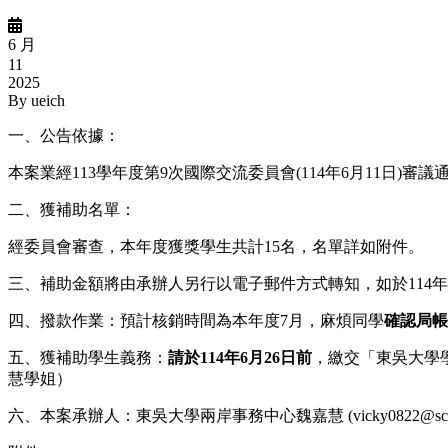
6 月
11
2025
By
ueich
一、公告依據：
本案業經
113
學年度第
9
次國際交流委員會
(114
年
6
月
11
日
)
審議
二、獲補助名單：
經委員會審查，本年度獲獎學生共計
15
名，名單詳如附件。
三、補助金額將由承辦人另行以電子郵件方式轉知，如於
114
年
四、撥款作業：預計核銷時間為本年度
7
月，麻煩同學
確認局帳
五、獲補助學生義務：
請於
114
年
6
月
26
日前
，繳交「東吳大學
慧學姐）
六、本案承辦人：東吳大學兩岸事務中心魏嘉慧
(vicky0822@sc