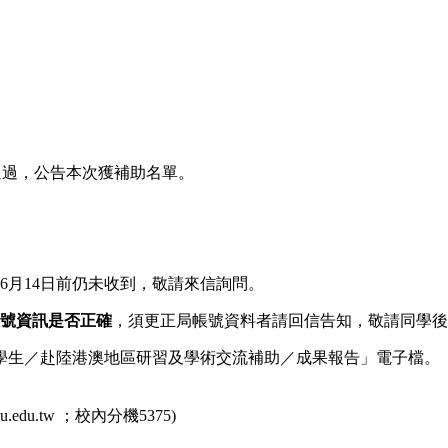
通過，公告本次獲補助名單。
6
月
14
日前仍未收到，敬請來信詢問。
號資訊是否正確
，須更正局帳號資料者請回信告知，敬請同學後
學生／赴陸港澳地區研習及學術交流補助／成果報告」電子檔。
u.edu.tw
；校內分機
5375)