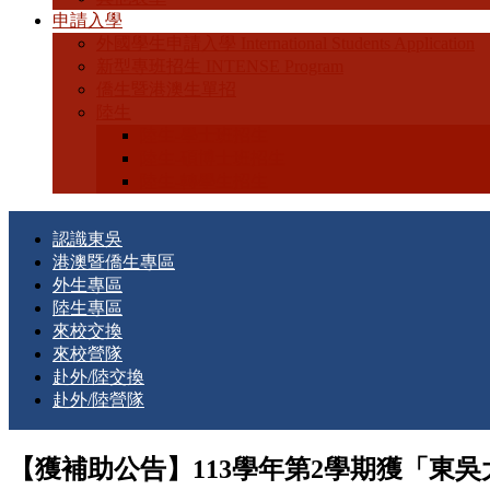
申請入學
外國學生申請入學 International Students Application
新型專班招生 INTENSE Program
僑生暨港澳生單招
陸生
陸生-學士班招生
陸生-碩博士班招生
陸生-轉學生招生
認識東吳
港澳暨僑生專區
外生專區
陸生專區
來校交換
來校營隊
赴外/陸交換
赴外/陸營隊
【獲補助公告】113學年第2學期獲「東