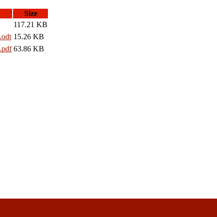
Size
117.21 KB
dt
15.26 KB
df
63.86 KB