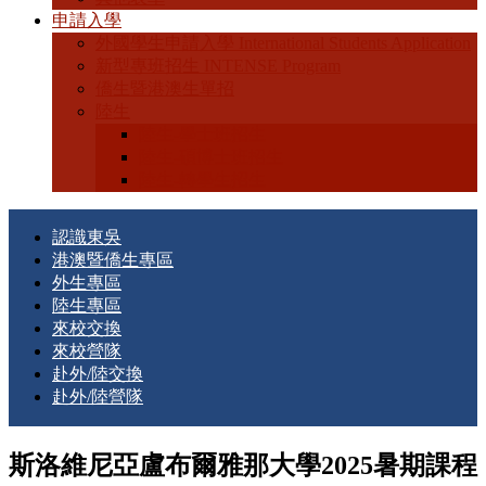
申請入學
外國學生申請入學 International Students Application
新型專班招生 INTENSE Program
僑生暨港澳生單招
陸生
陸生-學士班招生
陸生-碩博士班招生
陸生-轉學生招生
認識東吳
港澳暨僑生專區
外生專區
陸生專區
來校交換
來校營隊
赴外/陸交換
赴外/陸營隊
斯洛維尼亞盧布爾雅那大學2025暑期課程