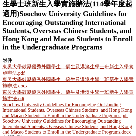
生學士班新生入學實施辦法(114學年度起
適用)Soochow University Guidelines for
Encouraging Outstanding International
Students, Overseas Chinese Students, and
Hong Kong and Macao Students to Enroll
in the Undergraduate Programs
附件
東吳大學鼓勵優秀外國學生、僑生及港澳生學士班新生入學實
施辦法.pdf
東吳大學鼓勵優秀外國學生、僑生及港澳生學士班新生入學實
施辦法.docx
東吳大學鼓勵優秀外國學生、僑生及港澳生學士班新生入學實
施辦法.odt
Soochow University Guidelines for Encouraging Outstanding
International Students, Overseas Chinese Students, and Hong Kong
and Macao Students to Enroll in the Undergraduate Programs.pdf
Soochow University Guidelines for Encouraging Outstanding
International Students, Overseas Chinese Students, and Hong Kong
and Macao Students to Enroll in the Undergraduate Programs.docx