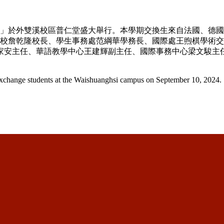
生歡迎會」於外雙溪校區普仁堂盛大舉行。本學期交換生來自法國、
。本校詹乾隆校長、學生事務處范綱華學務長、國際處王煦棋學術
家安主任、華語教學中心王建輝副主任、國際事務中心梁文駿主
exchange students at the Waishuanghsi campus on September 10, 2024.