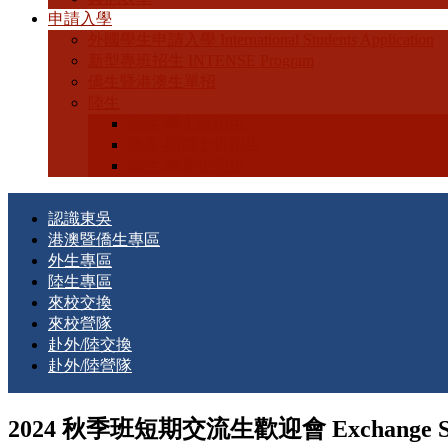
申請入學
外國學生申請入學 International Students Application
新型專班招生 INTENSE Program
僑生暨港澳生單招
陸生
陸生-學士班招生
陸生-碩博士班招生
陸生-轉學生招生
認識東吳
港澳暨僑生專區
外生專區
陸生專區
來校交換
來校營隊
赴外/陸交換
赴外/陸營隊
2024 秋季班短期交流生歡迎會 Exchange Studen