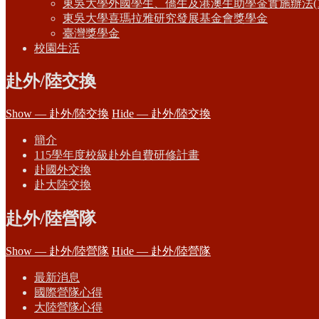
東吳大學外國學生、僑生及港澳生助學金實施辦法(1
東吳大學喜瑪拉雅研究發展基金會獎學金
臺灣獎學金
校園生活
赴外/陸交換
Show — 赴外/陸交換
Hide — 赴外/陸交換
簡介
115學年度校級赴外自費研修計畫
赴國外交換
赴大陸交換
赴外/陸營隊
Show — 赴外/陸營隊
Hide — 赴外/陸營隊
最新消息
國際營隊心得
大陸營隊心得