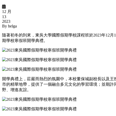
12 月
13
2023
By
helga
隨著初冬的到來，
東吳大學
國際
假期學校
課程班於2023年12月1
期學校
寒假班開學典禮。
開學典禮上，莊嚴而熱烈的氛圍中，
本校
董
保城副校長
以及
王
市的精華地帶，
提供了一個融合多元文化的
學習環境；並期許
野、增進友誼。