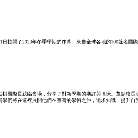
1
日拉開了2023年冬季學期的序幕。來自全球
各
地的100餘名
國際
煦棋
國際長
親臨會場
，分享了對新學期的期許與憧憬。
董副校長
同學們將在這裡展開他們
在臺灣
的學術之旅，追求知識、提升自