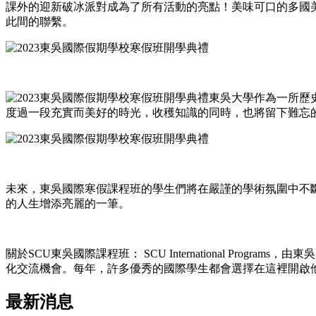
課外的
迎新破冰派對成
為了所有活動
的亮點
！
美味可口的
多國
此間的聯繫。
東吳大學作為一所歷
度過一段充實而美好的時光，收穫知識的同時，也將留下難忘
未來，東吳國際寒假課程班的學生們將在嚴謹的學術氛圍中不
的人生增添亮麗的一筆。
關於SCU東吳國際課程班： SCU International Programs，
由
東吳
化交流機會。每年，許多優秀的
國際
學生都會選擇在這裡開啟
最新消息