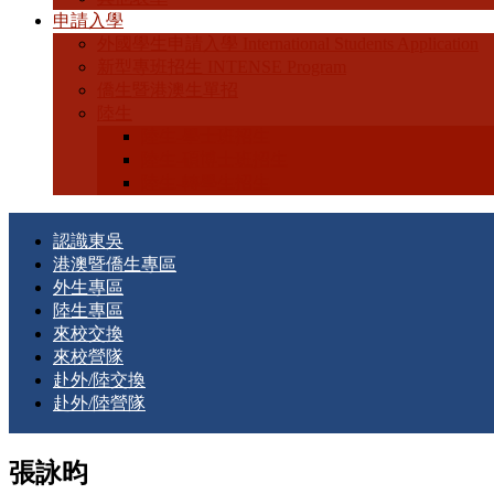
申請入學
外國學生申請入學 International Students Application
新型專班招生 INTENSE Program
僑生暨港澳生單招
陸生
陸生-學士班招生
陸生-碩博士班招生
陸生-轉學生招生
認識東吳
港澳暨僑生專區
外生專區
陸生專區
來校交換
來校營隊
赴外/陸交換
赴外/陸營隊
張詠昀