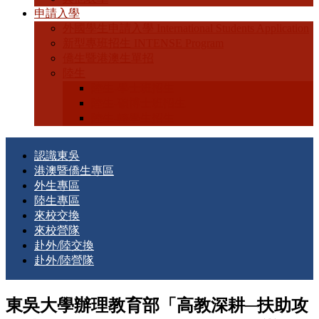
申請入學
外國學生申請入學 International Students Application
新型專班招生 INTENSE Program
僑生暨港澳生單招
陸生
陸生-學士班招生
陸生-碩博士班招生
陸生-轉學生招生
認識東吳
港澳暨僑生專區
外生專區
陸生專區
來校交換
來校營隊
赴外/陸交換
赴外/陸營隊
東吳大學辦理教育部「高教深耕─扶助攻