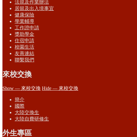
法規及作業辦法
居留及出入境事宜
健康保險
學業輔導
工作證申請
獎助學金
住宿申請
校園生活
友善連結
聯繫我們
來校交換
Show — 來校交換
Hide — 來校交換
簡介
國際
大陸交換生
大陸自費研修生
外生專區