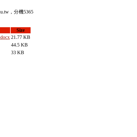
.tw，分機5365
Size
ocx
21.77 KB
44.5 KB
33 KB