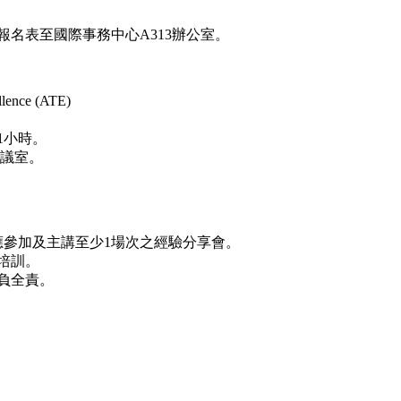
件報名表至國際事務中心A313辦公室。
ce (ATE)
21小時。
會議室。
應參加及主講至少1場次之經驗分享會。
培訓。
負全責。