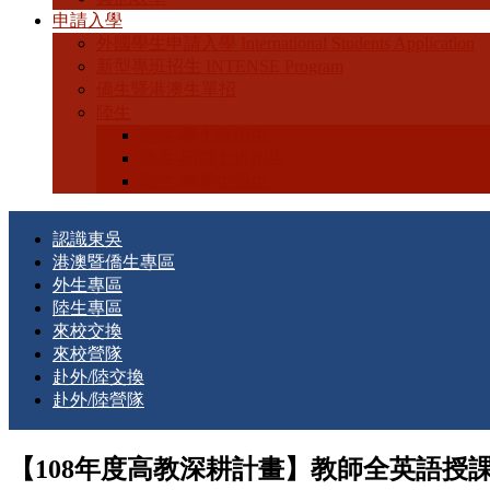
申請入學
外國學生申請入學 International Students Application
新型專班招生 INTENSE Program
僑生暨港澳生單招
陸生
陸生-學士班招生
陸生-碩博士班招生
陸生-轉學生招生
認識東吳
港澳暨僑生專區
外生專區
陸生專區
來校交換
來校營隊
赴外/陸交換
赴外/陸營隊
【108年度高教深耕計畫】教師全英語授課在地培訓基礎