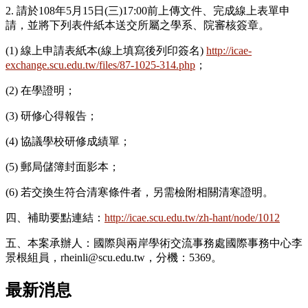
2. 請於108年5月15日(三)17:00前上傳文件、完成線上表單申
請，並將下列表件紙本送交所屬之學系、院審核簽章。
(1) 線上申請表紙本(線上填寫後列印簽名)
http://icae-
exchange.scu.edu.tw/files/87-1025-314.php
；
(2) 在學證明；
(3) 研修心得報告；
(4) 協議學校研修成績單；
(5) 郵局儲簿封面影本；
(6) 若交換生符合清寒條件者，另需檢附相關清寒證明。
四、補助要點連結：
http://icae.scu.edu.tw/zh-hant/node/1012
五、本案承辦人：國際與兩岸學術交流事務處國際事務中心李
景根組員，rheinli@scu.edu.tw，分機：5369。
最新消息