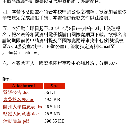
本處將統籌預訂機票以及代辦臺胞證，亦請配合。
四、本營隊活動並不符合本校申請公假之標準，欲參加者應依
學校規定完成請假手續，本處僅供錄取文件以茲證明。
五、本活動自即日起至2019年4月8日(一)中午12時止受理報
名，報名表等相關資料電子檔請自國際處網頁下載。欲報名者
請於期限前將申請資料提交至國際處兩岸事務中心(外雙溪校
區A314辦公室/城中2110辦公室)，並將指定資料E-mail至
yachu@scu.edu.tw。
六、本案承辦人：國際處兩岸事務中心張雅筑，分機5377。
附件
Attachment
Size
營隊公告.doc
56 KB
東吳報名表.doc
49.5 KB
蘭州大學信息表.doc
26.5 KB
監護人同意書.doc
28.5 KB
活動簡章.pdf
390.55 KB