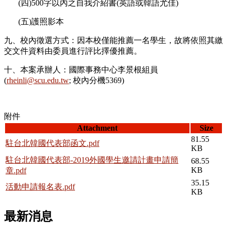
(四)500字以內之自我介紹書(英語或韓語尤佳)
(五)護照影本
九、校內徵選方式：因本校僅能推薦一名學生，故將依照其繳
交文件資料由委員進行評比擇優推薦。
十、本案承辦人：國際事務中心李景根組員
(
rheinli@scu.edu.tw
; 校內分機5369)
附件
Attachment
Size
81.55
駐台北韓國代表部函文.pdf
KB
駐台北韓國代表部-2019外國學生邀請計畫申請簡
68.55
KB
章.pdf
35.15
活動申請報名表.pdf
KB
最新消息