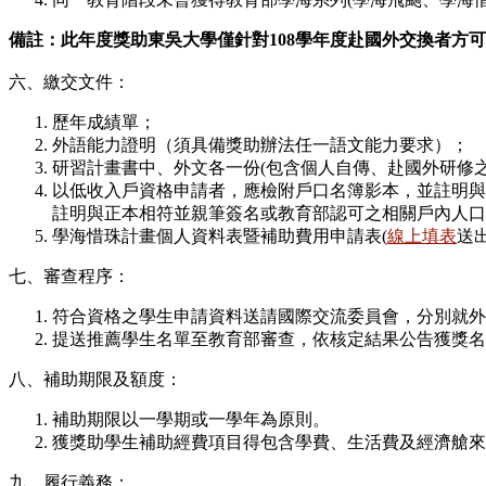
備註：此年度獎助東吳大學僅針對108學年度赴國外交換者方
六、繳交文件：
歷年成績單；
外語能力證明（須具備獎助辦法任一語文能力要求）；
研習計畫書中、外文各一份(包含個人自傳、赴國外研修
以低收入戶資格申請者，應檢附戶口名簿影本，並註明與
註明與正本相符並親筆簽名或教育部認可之相關戶內人口證
學海惜珠計畫個人資料表暨補助費用申請表(
線上填表
送
七、審查程序：
符合資格之學生申請資料送請國際交流委員會，分別就外語
提送推薦學生名單至教育部審查，依核定結果公告獲獎名
八、補助期限及額度：
補助期限以一學期或一學年為原則。
獲獎助學生補助經費項目得包含學費、生活費及經濟艙來
九、履行義務：