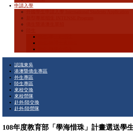
申請入學
外國學生申請入學 International Students Application
新型專班招生 INTENSE Program
僑生暨港澳生單招
陸生
陸生-學士班招生
陸生-碩博士班招生
陸生-轉學生招生
認識東吳
港澳暨僑生專區
外生專區
陸生專區
來校交換
來校營隊
赴外/陸交換
赴外/陸營隊
108年度教育部「學海惜珠」計畫選送學