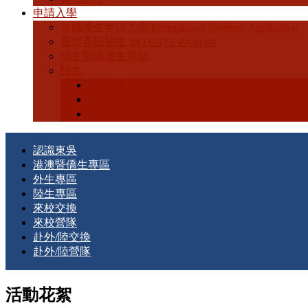
申請入學
外國學生申請入學 International Students Application
新型專班招生 INTENSE Program
僑生暨港澳生單招
陸生
陸生-學士班招生
陸生-碩博士班招生
陸生-轉學生招生
認識東吳
港澳暨僑生專區
外生專區
陸生專區
來校交換
來校營隊
赴外/陸交換
赴外/陸營隊
活動花絮