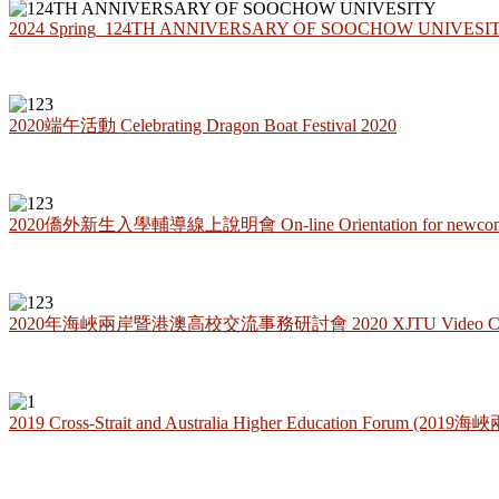
2024 Spring_124TH ANNIVERSARY OF SOOCHOW UNIVESI
2020端午活動 Celebrating Dragon Boat Festival 2020
2020僑外新生入學輔導線上說明會 On-line Orientation for newcome
2020年海峽兩岸暨港澳高校交流事務研討會 2020 XJTU Video Con
2019 Cross-Strait and Australia Higher Education Foru