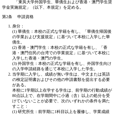
「東吳大学外国学生、華僑生および香港・澳門学生奨
学金実施規定」（以下、本規定）を定める。
第
2
条
申請資格
身分：
(1)
華僑生：本校の正式な学籍を有し、「華僑生帰国後
の学業および支援規定」に基づいて本校に入学した華
僑生。
(2)
香港・澳門学生：本校の正式な学籍を有し、「香
港・澳門住民の台湾での学業規定」に基づいて本校に
入学した香港・澳門の学生。
(3)
外国学生：本校の正式な学籍を有し、外国学生向け
の入学申請経路を通じて本校に入学した学生。
当学期に入学し、成績が無い学生は、中文または英語
の検定証明書およびその他の申請書類を提出する必要
がある。
本校に
1
学期以上在学する学生は、前学期の行動成績が
80
点以上で、在学期間中に小過（含）以上の処分を受
けていないことが必要で、次のいずれかの条件を満た
すこと：
(1)
研究所生：前学期に
1
科目以上を履修し、学業成績