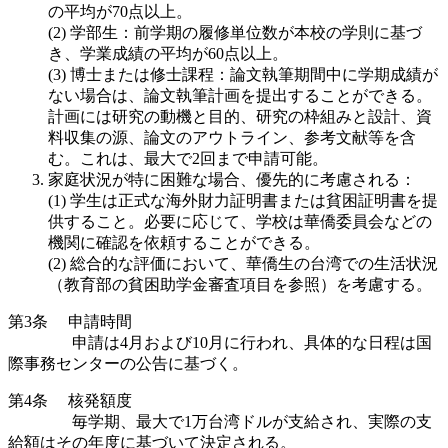
の平均が
70
点以上。
(2)
学部生：前学期の履修単位数が本校の学則に基づ
き、学業成績の平均が
60
点以上。
(3)
博士または修士課程：論文執筆期間中に学期成績が
ない場合は、論文執筆計画を提出することができる。
計画には研究の動機と目的、研究の枠組みと設計、資
料収集の源、論文のアウトライン、参考文献等を含
む。
これは、最大で
2
回まで申請可能。
家庭状況が特に困難な場合、優先的に考慮される：
(1)
学生は正式な海外財力証明書または貧困証明書を提
供すること。必要に応じて、学校は華僑委員会などの
機関に確認を依頼することができる。
(2)
総合的な評価において、華僑生の台湾での生活状況
（教育部の貧困助学金審査項目を参照）を考慮する。
第
3
条
申請時間
申請は
4
月および
10
月に行われ、具体的な日程は国
際事務センターの公告に基づく。
第
4
条
核発額度
毎学期、最大で
1
万台湾ドルが支給され、実際の支
給額はその年度に基づいて決定される。