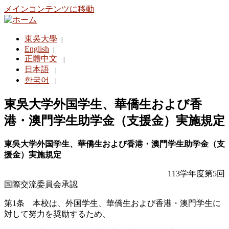
メインコンテンツに移動
東吳大學
|
English
|
正體中文
|
日本語
|
한국어
|
東吳大学外国学生、華僑生および香
港・澳門学生助学金（支援金）実施規定
東吳大学外国学生、華僑生および香
港・澳門学生助学金（支
援金）実
施規定
113
学年度第
5
回
国際交流委員会承認
第
1
条
本校は、外国学生、華僑生および香港・澳門学生に
対して努力を奨励するため、