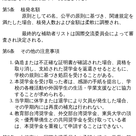
第
5
条
核発名額
原則として
45
名。公平の原則に基づき、関連規定を
満たした場合、核発人数および金額は柔軟に調整され、
最終的な補助者リストは国際交流委員会によって審
査され決定される。
第
6
条
その他の注意事項
偽造または不正確な証明書が確認された場合、資格を
取り消し、支給された奨学金を返還させるとともに、
学校の規則に基づき処罰を受けることがある。
本奨学金を受け取った者は、感謝の手紙を提出し、学
校の各種活動や外国学生の生活・学業支援などに協力
することが求められる。
当学期に休学または退学により欠員が発生した場合、
その学期内には再度の補充は行われない。
教育部台湾奨学金、外交部台湾奨学金、東吳大学の頂
尖・優秀華僑生との共同奨学金を受け取っている者
は、本奨学金を重複して申請することはできない。