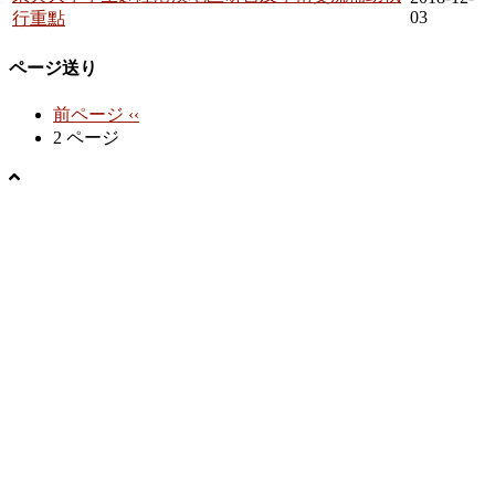
03
行重點
ページ送り
前ページ
‹‹
2 ページ