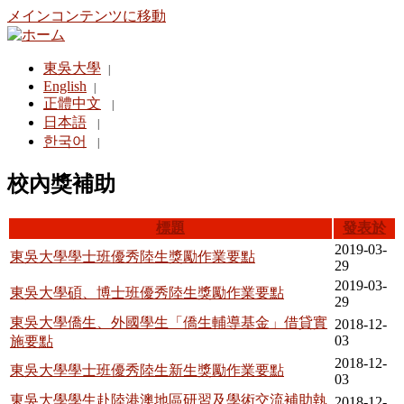
メインコンテンツに移動
東吳大學
|
English
|
正體中文
|
日本語
|
한국어
|
校內獎補助
標題
發表於
2019-03-
東吳大學學士班優秀陸生獎勵作業要點
29
2019-03-
東吳大學碩、博士班優秀陸生獎勵作業要點
29
東吳大學僑生、外國學生「僑生輔導基金」借貸實
2018-12-
03
施要點
2018-12-
東吳大學學士班優秀陸生新生獎勵作業要點
03
東吳大學學生赴陸港澳地區研習及學術交流補助執
2018-12-